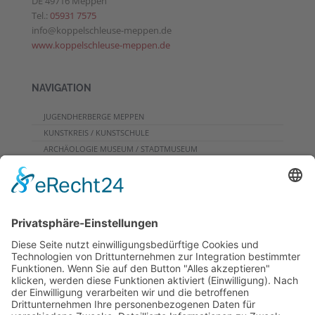
DE 49716 Meppen
Tel.:
05931 7575
info@koppelschleuse-meppen.de
www.koppelschleuse-meppen.de
NAVIGATION
JUGENDHERBERGE MEPPEN
KUNSTKREIS / KUNSTSCHULE
ARCHÄOLOGIE MUSEUM / STADTMUSEUM
CAFE
PROGRAMME FÜR GRUPPEN
VERANSTALTUNGSKALENDER
KONTAKT
DOWNLOADS
PROGRAMMHEFT
GRUPPENPROGRAMME
NEWSLETTER