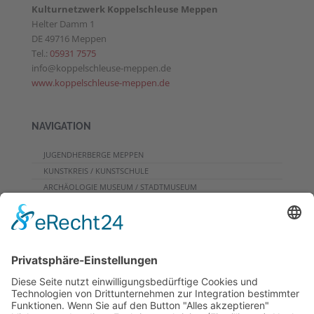
Kulturnetzwerk Koppelschleuse Meppen
Helter Damm 1
DE 49716 Meppen
Tel.:
05931 7575
info@koppelschleuse-meppen.de
www.koppelschleuse-meppen.de
NAVIGATION
JUGENDHERBERGE MEPPEN
KUNSTKREIS / KUNSTSCHULE
ARCHÄOLOGIE MUSEUM / STADTMUSEUM
CAFE
PROGRAMME FÜR GRUPPEN
VERANSTALTUNGSKALENDER
KONTAKT
DOWNLOADS