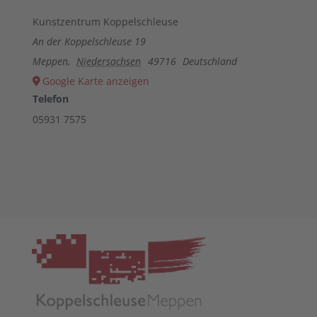
Mehr Informationen
Kunstzentrum Koppelschleuse
Akzeptieren
An der Koppelschleuse 19
Meppen
,
Niedersachsen
49716
Deutschland
powered by
Usercentrics Consent
Google Karte anzeigen
Management Platform
&
eRecht24
Telefon
05931 7575