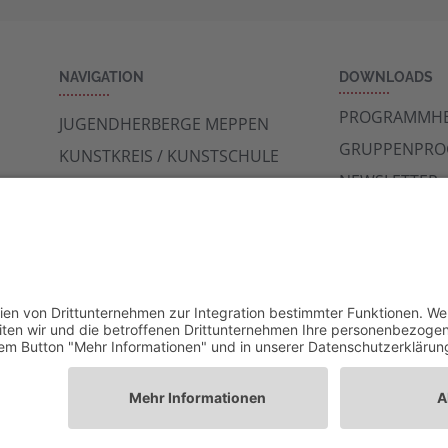
NAVIGATION
DOWNLOADS
PROGRAMMHE
JUGENDHERBERGE MEPPEN
GRUPPENPR
KUNSTKREIS / KUNSTSCHULE
NEWSLETTER
ARCHÄOLOGIE MUSEUM /
RUNDFLUG
STADTMUSEUM
ARCHIV
CAFE
PROGRAMME FÜR GRUPPEN
VERANSTALTUNGSKALENDER
KONTAKT
ppen