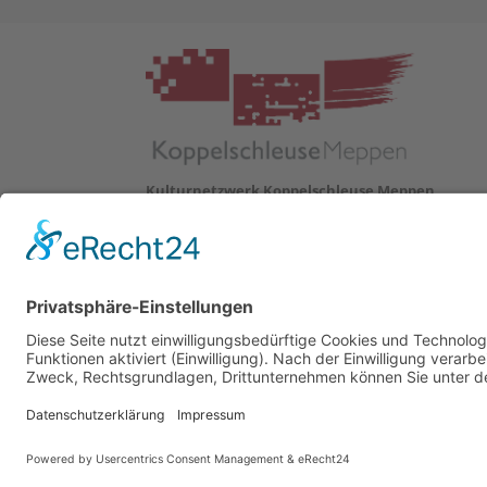
Kulturnetzwerk Koppelschleuse Meppen
Helter Damm 1
DE 49716 Meppen
Tel.:
05931 7575
info@koppelschleuse-meppen.de
www.koppelschleuse-meppen.de
© Copyright 2026 | Kulturnetzwerk Koppelschleuse Me