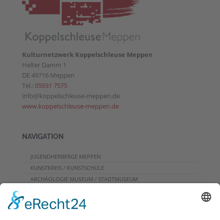
Kulturnetzwerk Koppelschleuse Meppen
Helter Damm 1
DE 49716 Meppen
Tel.:
05931 7575
info@koppelschleuse-meppen.de
www.koppelschleuse-meppen.de
NAVIGATION
JUGENDHERBERGE MEPPEN
KUNSTKREIS / KUNSTSCHULE
ARCHÄOLOGIE MUSEUM / STADTMUSEUM
CAFE
PROGRAMME FÜR GRUPPEN
VERANSTALTUNGSKALENDER