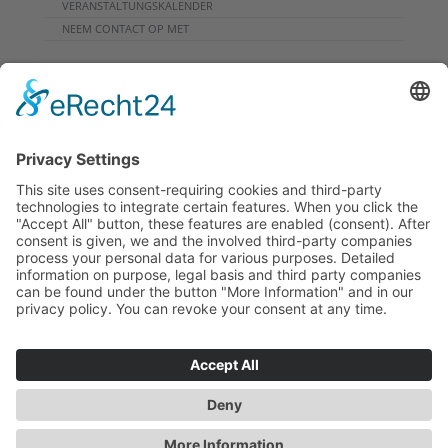
VERANSTALTUNGSKALENDER
NEEM CONTACT OP MET
DOWNLOADS
PROGRAMMHEFT
GRUPPENPROGRAMME
NIEUWSBRIEF
RONDREIS
ARCHIEF
INFO
GEGEVENSBESCHERMING
AFDRUK
NEEM CONTACT OP MET
© auteursrecht 2024 | Cultureel Netwerk Koppelschleuse
Meppen