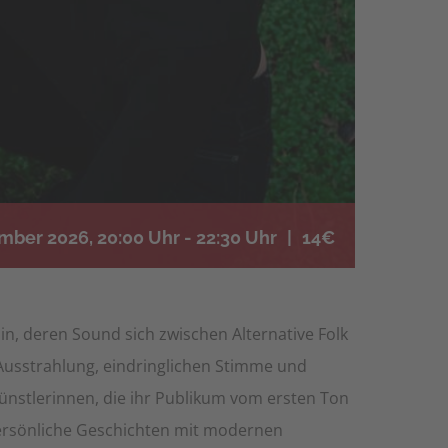
mber 2026, 20:00 Uhr
-
22:30 Uhr
|
14€
lin, deren Sound sich zwischen Alternative Folk
 Ausstrahlung, eindringlichen Stimme und
ünstlerinnen, die ihr Publikum vom ersten Ton
persönliche Geschichten mit modernen