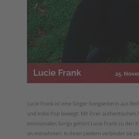
Lucie Frank
25. Nove
Lucie Frank ist eine Singer-Songwriterin aus Ber
und Indie-Pop bewegt. Mit ihrer authentischen
emotionalen Songs gehört Lucie Frank zu den K
an mitnehmen. In ihren Liedern verbindet sie 