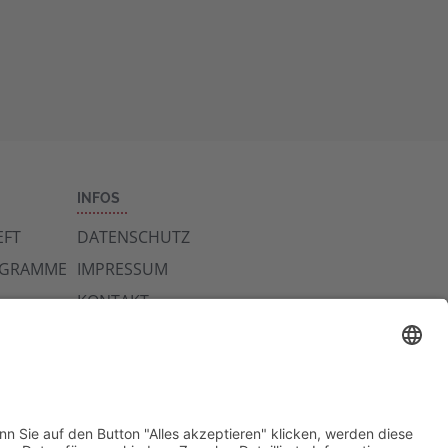
die Details durch und
stimmen Sie der
Nutzung des Service zu,
um diese Karte
anzuzeigen.
Mehr Informationen
Akzeptieren
INFOS
powered by
FT
DATENSCHUTZ
Usercentrics Consent
OGRAMME
IMPRESSUM
Management Platform
&
eRecht24
KONTAKT