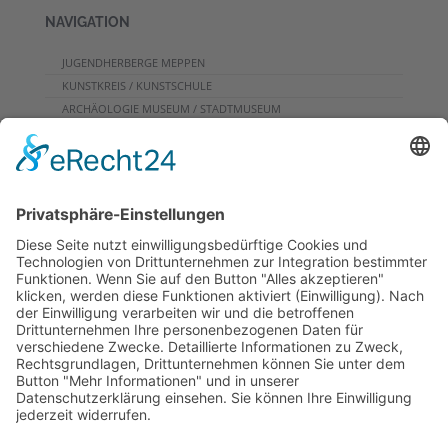
NAVIGATION
JUGENDHERBERGE MEPPEN
KUNSTKREIS / KUNSTSCHULE
ARCHÄOLOGIE MUSEUM / STADTMUSEUM
CAFE
PROGRAMME FÜR GRUPPEN
VERANSTALTUNGSKALENDER
KONTAKT
DOWNLOADS
PROGRAMMHEFT
GRUPPENPROGRAMME
NEWSLETTER
RUNDFLUG
ARCHIV