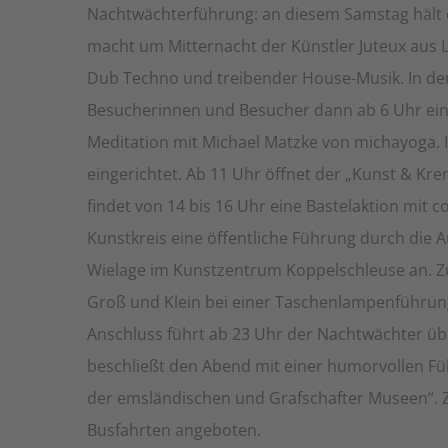
Nachtwächterführung: an diesem Samstag hält d
macht um Mitternacht der Künstler Juteux aus 
Dub Techno und treibender House-Musik. In de
Besucherinnen und Besucher dann ab 6 Uhr ein
Meditation mit Michael Matzke von michayoga. 
eingerichtet. Ab 11 Uhr öffnet der „Kunst & K
findet von 14 bis 16 Uhr eine Bastelaktion mit c
Kunstkreis eine öffentliche Führung durch die A
Wielage im Kunstzentrum Koppelschleuse an. 
Groß und Klein bei einer Taschenlampenführun
Anschluss führt ab 23 Uhr der Nachtwächter ü
beschließt den Abend mit einer humorvollen Füh
der emsländischen und Grafschafter Museen“. 
Busfahrten angeboten.