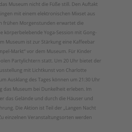
as Museum nicht die Füße still. Den Auftakt
Lingen mit einem elektronischen Mixset aus
n frühen Morgenstunden erwartet die
e körperbelebende Yoga-Session mit Gong-
Im Museum ist zur Stärkung eine Kaffeebar
rempel-Markt“ vor dem Museum. Für Kinder
oolen Partylichtern statt. Um 20 Uhr bietet der
usstellung mit Lichtkunst von Charlotte
Zum Ausklang des Tages können um 21:30 Uhr
g das Museum bei Dunkelheit erleben. Im
ber das Gelände und durch die Häuser und
rung. Die Aktion ist Teil der „Langen Nacht
Zu einzelnen Veranstaltungsorten werden