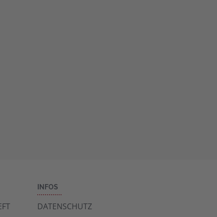
um diese Karte
anzuzeigen.
Mehr Informationen
Akzeptieren
powered by
Usercentrics Consent
Management Platform
&
eRecht24
INFOS
FT
DATENSCHUTZ