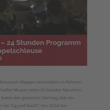
 – 24 Stunden Programm
ppelschleuse
S
adtmuseum Meppen veranstalten im Rahmen
chafter Museen einen 24-Stunden Marathon.
 bieten den gesamten Samstag über ein
 bei Tag und Nacht“. Von DJ-Set bis