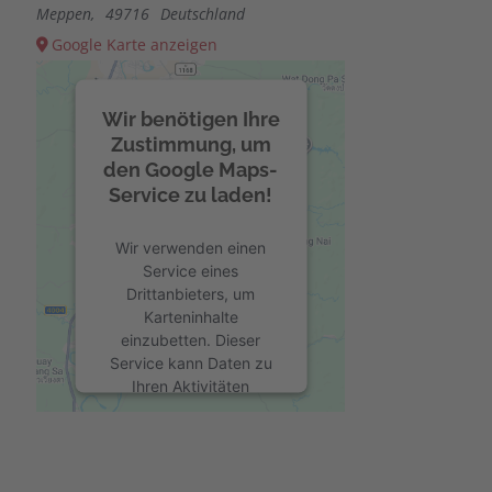
Meppen
,
49716
Deutschland
Google Karte anzeigen
Wir benötigen Ihre
Zustimmung, um
den Google Maps-
Service zu laden!
Wir verwenden einen
Service eines
Drittanbieters, um
Karteninhalte
einzubetten. Dieser
Service kann Daten zu
Ihren Aktivitäten
sammeln. Bitte lesen Sie
die Details durch und
stimmen Sie der
Nutzung des Service zu,