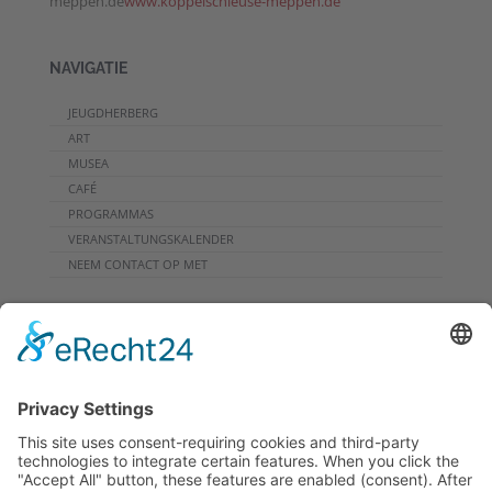
meppen.de
www.koppelschleuse-meppen.de
NAVIGATIE
JEUGDHERBERG
ART
MUSEA
CAFÉ
PROGRAMMAS
VERANSTALTUNGSKALENDER
NEEM CONTACT OP MET
DOWNLOADS
PROGRAMMHEFT
GRUPPENPROGRAMME
NIEUWSBRIEF
RONDREIS
ARCHIEF