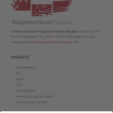
K
ulturnetzwerk Koppelschleuse Meppen
Helter Damm 1
DE 49716 Meppen Tel.:
05931 7575
info@koppelschleuse-
meppen.de
www.koppelschleuse-meppen.de
NAVIGATIE
JEUGDHERBERG
ART
MUSEA
CAFÉ
PROGRAMMAS
VERANSTALTUNGSKALENDER
NEEM CONTACT OP MET