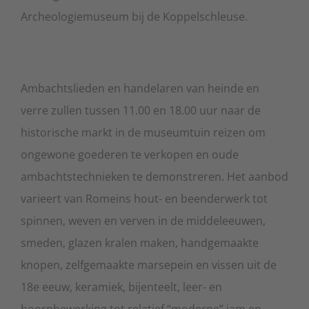
Archeologiemuseum bij de Koppelschleuse.
Ambachtslieden en handelaren van heinde en
verre zullen tussen 11.00 en 18.00 uur naar de
historische markt in de museumtuin reizen om
ongewone goederen te verkopen en oude
ambachtstechnieken te demonstreren. Het aanbod
varieert van Romeins hout- en beenderwerk tot
spinnen, weven en verven in de middeleeuwen,
smeden, glazen kralen maken, handgemaakte
knopen, zelfgemaakte marsepein en vissen uit de
18e eeuw, keramiek, bijenteelt, leer- en
hoornbewerking tot relatief “moderne” jam en