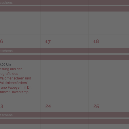
eranstaltungen,
Veranstaltungen,
Veranstaltung
Waschens
2
2
16
17
18
eranstaltungen,
Veranstaltungen,
Veranstaltung
Waschens
9:00 Uhr
esung aus der
iografie des
Waldmenschen“ und
Polizistenmörders“
runo Fabeyer mit Dr.
hristof Haverkamp
2
2
23
24
25
eranstaltungen,
Veranstaltungen,
Veranstaltung
Waschens