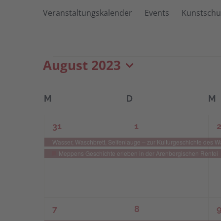
Veranstaltungskalender
Events
Kunstschu
August 2023
Veranstaltungen
Datum
wählen.
Kalender
M
MONTAG
D
DIENSTAG
M
von
2
2
2
31
1
Veranstaltungen
Veranstaltungen,
Veranstaltungen,
V
Wasser, Waschbrett, Seifenlauge – zur Kulturgeschichte des 
Meppens Geschichte erleben in der Arenbergischen Rentei
Hervorgehoben
2
2
2
7
8