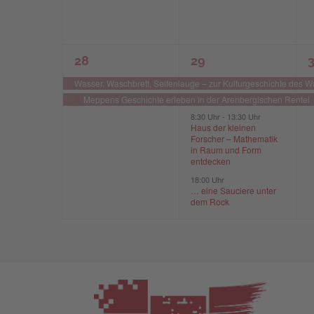
2
4
2
28
29
Veranstaltungen,
Veranstaltungen,
V
Wasser, Waschbrett, Seifenlauge – zur Kulturgeschichte des 
Meppens Geschichte erleben in der Arenbergischen Rentei
Hervorgehoben
8:30 Uhr
-
13:30 Uhr
Haus der kleinen
Forscher – Mathematik
in Raum und Form
entdecken
18:00 Uhr
… eine Sauciere unter
dem Rock