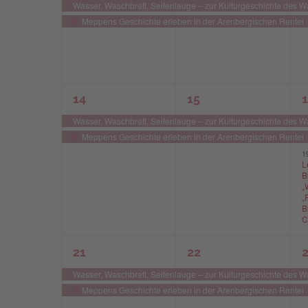
Veranstaltungen,
Veranstaltungen,
V
Wasser, Waschbrett, Seifenlauge – zur Kulturgeschichte des 
Meppens Geschichte erleben in der Arenbergischen Rentei
Hervorgehoben
2
2
3
14
15
Veranstaltungen,
Veranstaltungen,
V
Wasser, Waschbrett, Seifenlauge – zur Kulturgeschichte des 
Meppens Geschichte erleben in der Arenbergischen Rentei
Hervorgehoben
1
L
B
„
„
B
C
2
2
2
21
22
Veranstaltungen,
Veranstaltungen,
V
Wasser, Waschbrett, Seifenlauge – zur Kulturgeschichte des 
Meppens Geschichte erleben in der Arenbergischen Rentei
Hervorgehoben