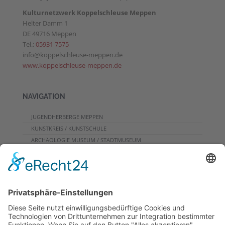
Kulturnetzwerk Koppelschleuse Meppen
Helter Damm 1
DE 49716 Meppen
Tel.:
05931 7575
info@koppelschleuse-meppen.de
www.koppelschleuse-meppen.de
NAVIGATION
JUGENDHERBERGE MEPPEN
KUNSTKREIS / KUNSTSCHULE
ARCHÄOLOGIE MUSEUM / STADTMUSEUM
CAFE
PROGRAMME FÜR GRUPPEN
VERANSTALTUNGSKALENDER
KONTAKT
DOWNLOADS