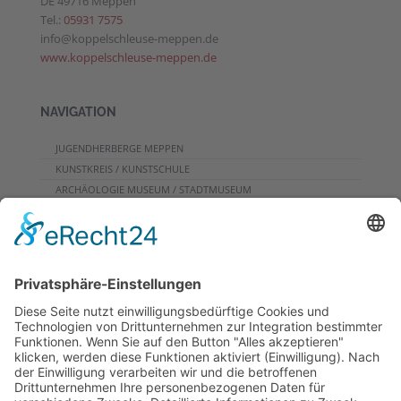
DE 49716 Meppen
Tel.:
05931 7575
info@koppelschleuse-meppen.de
www.koppelschleuse-meppen.de
NAVIGATION
JUGENDHERBERGE MEPPEN
KUNSTKREIS / KUNSTSCHULE
ARCHÄOLOGIE MUSEUM / STADTMUSEUM
CAFE
PROGRAMME FÜR GRUPPEN
VERANSTALTUNGSKALENDER
KONTAKT
DOWNLOADS
PROGRAMMHEFT
GRUPPENPROGRAMME
NEWSLETTER