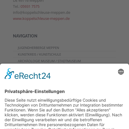
DE 49716 Meppen
Tel.:
05931 7575
info@koppelschleuse-meppen.de
www.koppelschleuse-meppen.de
NAVIGATION
JUGENDHERBERGE MEPPEN
KUNSTKREIS / KUNSTSCHULE
ARCHÄOLOGIE MUSEUM / STADTMUSEUM
CAFE
PROGRAMME FÜR GRUPPEN
VERANSTALTUNGSKALENDER
KONTAKT
DOWNLOADS
PROGRAMMHEFT
GRUPPENPROGRAMME
NEWSLETTER