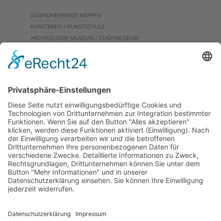
JUGENDHERBERGE MEPPEN
KUNSTKREIS / KUNSTSCHULE
ARCHÄOLOGIE MUSEUM / STADTMUSEUM
CAFE
PROGRAMME FÜR GRUPPEN
VERANSTALTUNGSKALENDER
KONTAKT
DOWNLOADS
PROGRAMMHEFT
GRUPPENPROGRAMME
NEWSLETTER
RUNDFLUG
ARCHIV
INFOS