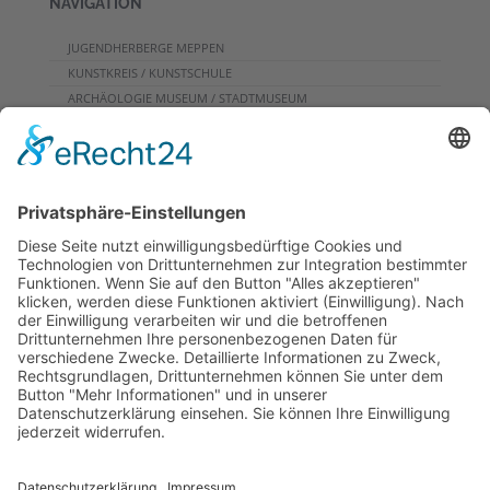
NAVIGATION
JUGENDHERBERGE MEPPEN
KUNSTKREIS / KUNSTSCHULE
ARCHÄOLOGIE MUSEUM / STADTMUSEUM
CAFE
PROGRAMME FÜR GRUPPEN
VERANSTALTUNGSKALENDER
KONTAKT
DOWNLOADS
PROGRAMMHEFT
GRUPPENPROGRAMME
NEWSLETTER
RUNDFLUG
ARCHIV
INFOS