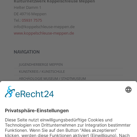
Kulturnetzwerk Koppelschleuse Meppen
Helter Damm 1
DE 49716 Meppen
Tel.:
05931 7575
info@koppelschleuse-meppen.de
www.koppelschleuse-meppen.de
NAVIGATION
JUGENDHERBERGE MEPPEN
KUNSTKREIS / KUNSTSCHULE
ARCHÄOLOGIE MUSEUM / STADTMUSEUM
CAFE
PROGRAMME FÜR GRUPPEN
VERANSTALTUNGSKALENDER
KONTAKT
DOWNLOADS
PROGRAMMHEFT