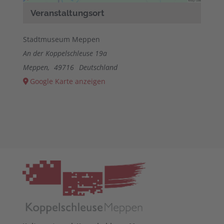
anzuzeigen.
Veranstaltungsort
Mehr Informationen
Stadtmuseum Meppen
Akzeptieren
An der Koppelschleuse 19a
Meppen
,
49716
Deutschland
powered by
Usercentrics Consent
Google Karte anzeigen
Management Platform
&
eRecht24