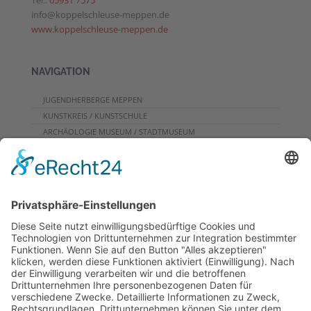
Tel.:
05931 7575
info@koppelschleuse-meppen.de
www.koppelschleuse-meppen.de
NAVIGATION
JUGENDHERBERGE MEPPEN
KUNSTKREIS / KUNSTSCHULE
ARCHÄOLOGIE MUSEUM / STADTMUSEUM
CAFE
PROGRAMME FÜR GRUPPEN
VERANSTALTUNGSKALENDER
KONTAKT
DOWNLOADS
PROGRAMMHEFT
GRUPPENPROGRAMME
NEWSLETTER