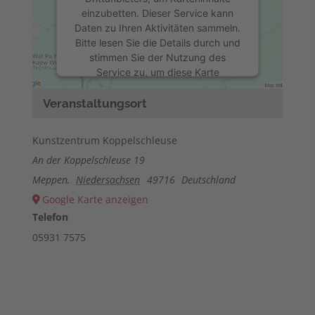
einzubetten. Dieser Service kann
Daten zu Ihren Aktivitäten sammeln.
Bitte lesen Sie die Details durch und
stimmen Sie der Nutzung des
Service zu, um diese Karte
anzuzeigen.
Veranstaltungsort
Mehr Informationen
Kunstzentrum Koppelschleuse
Akzeptieren
An der Koppelschleuse 19
Meppen
,
Niedersachsen
49716
Deutschland
powered by
Usercentrics Consent
Google Karte anzeigen
Management Platform
&
eRecht24
Telefon
05931 7575