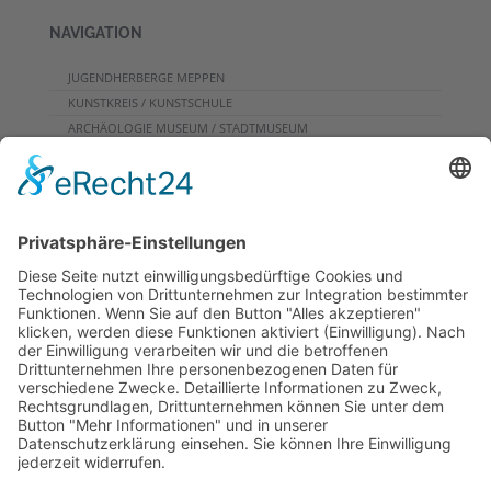
NAVIGATION
JUGENDHERBERGE MEPPEN
KUNSTKREIS / KUNSTSCHULE
ARCHÄOLOGIE MUSEUM / STADTMUSEUM
CAFE
PROGRAMME FÜR GRUPPEN
VERANSTALTUNGSKALENDER
KONTAKT
DOWNLOADS
PROGRAMMHEFT
GRUPPENPROGRAMME
NEWSLETTER
RUNDFLUG
ARCHIV