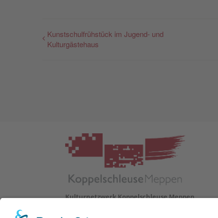
Kunstschulfrühstück im Jugend- und
Kulturgästehaus
Kulturnetzwerk Koppelschleuse Meppen
Helter Damm 1
DE 49716 Meppen