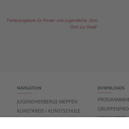
Ferienangebote für Kinder und Jugendliche „Vom
Dorf zur Stadt“
NAVIGATION
DOWNLOADS
PROGRAMMHE
JUGENDHERBERGE MEPPEN
GRUPPENPR
KUNSTKREIS / KUNSTSCHULE
NEWSLETTER
ARCHÄOLOGIE MUSEUM /
RUNDFLUG