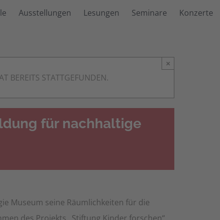
le
Ausstellungen
Lesungen
Seminare
Konzerte
×
AT BEREITS STATTGEFUNDEN.
ildung für nachhaltige
gie Museum seine Räumlichkeiten für die
men des Projekts „Stiftung Kinder forschen“