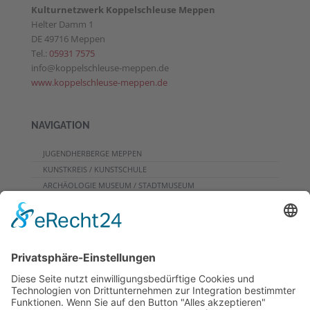
Kulturnetzwerk Koppelschleuse Meppen
Helter Damm 1
DE 49716 Meppen
Tel.:
05931 7575
info@koppelschleuse-meppen.de
www.koppelschleuse-meppen.de
NAVIGATION
JUGENDHERBERGE MEPPEN
KUNSTKREIS / KUNSTSCHULE
ARCHÄOLOGIE MUSEUM / STADTMUSEUM
CAFE
PROGRAMME FÜR GRUPPEN
VERANSTALTUNGSKALENDER
KONTAKT
DOWNLOADS