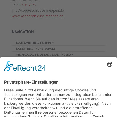
Tel.:
05931 7575
info@koppelschleuse-meppen.de
www.koppelschleuse-meppen.de
NAVIGATION
JUGENDHERBERGE MEPPEN
KUNSTKREIS / KUNSTSCHULE
ARCHÄOLOGIE MUSEUM / STADTMUSEUM
CAFE
PROGRAMME FÜR GRUPPEN
VERANSTALTUNGSKALENDER
KONTAKT
DOWNLOADS
PROGRAMMHEFT
GRUPPENPROGRAMME
NEWSLETTER