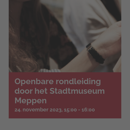
Openbare rondleiding
door het Stadtmuseum
Meppen
24. november 2023, 15:00
-
16:00