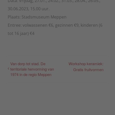
Data: Vrijdag, 27.01., 24.02., 31.03., 28.04., 26.05.,
30.06.2023, 15.00 uur.
Plaats: Stadsmuseum Meppen
Entree: volwassenen €6, gezinnen €9, kinderen (6
tot 16 jaar) €4
Van dorp tot stad. De
Workshop keramiek:
territoriale hervorming van
Gratis fruitvormen
1974 in de regio Meppen