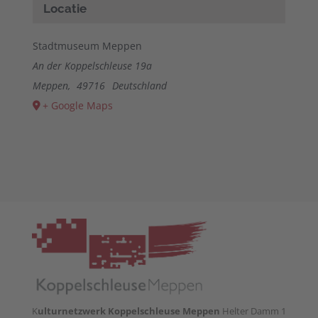
Accept
Locatie
powered by
Usercentrics Consent
Management Platform
&
eRecht24
Stadtmuseum Meppen
An der Koppelschleuse 19a
Meppen
,
49716
Deutschland
+ Google Maps
K
ulturnetzwerk Koppelschleuse Meppen
Helter Damm 1