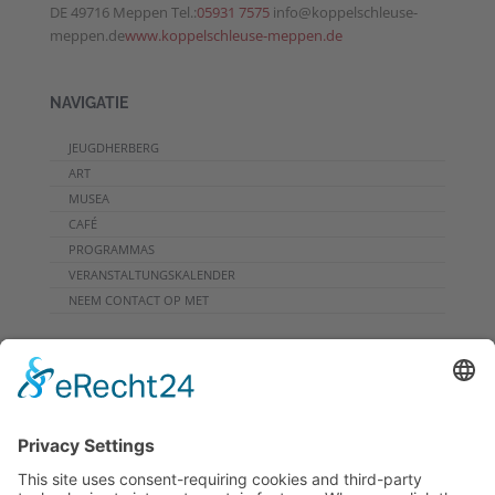
DE 49716 Meppen Tel.:
05931 7575
info@koppelschleuse-
meppen.de
www.koppelschleuse-meppen.de
NAVIGATIE
JEUGDHERBERG
ART
MUSEA
CAFÉ
PROGRAMMAS
VERANSTALTUNGSKALENDER
NEEM CONTACT OP MET
DOWNLOADS
PROGRAMMHEFT
GRUPPENPROGRAMME
NIEUWSBRIEF
RONDREIS