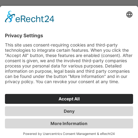
DOWNLOADS
PROGRAMMHEFT
GRUPPENPROGRAMME
NIEUWSBRIEF
RONDREIS
ARCHIEF
INFO
GEGEVENSBESCHERMING
AFDRUK
NEEM CONTACT OP MET
© auteursrecht 2024 | Cultureel Netwerk Koppelschleuse
Meppen