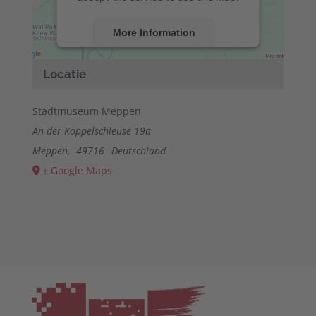
More Information
Accept
Locatie
powered by
Usercentrics Consent
Management Platform
&
eRecht24
Stadtmuseum Meppen
An der Koppelschleuse 19a
Meppen
,
49716
Deutschland
+ Google Maps