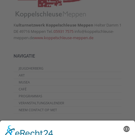
K
ulturnetzwerk Koppelschleuse Meppen
Helter Damm 1
DE 49716 Meppen Tel.:
05931 7575
info@koppelschleuse-
meppen.de
www.koppelschleuse-meppen.de
NAVIGATIE
JEUGDHERBERG
ART
MUSEA
CAFÉ
PROGRAMMAS
VERANSTALTUNGSKALENDER
NEEM CONTACT OP MET
DOWNLOADS