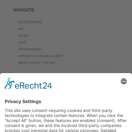
NAVIGATIE
JEUGDHERBERG
ART
MUSEA
CAFÉ
PROGRAMMAS
VERANSTALTUNGSKALENDER
NEEM CONTACT OP MET
DOWNLOADS
PROGRAMMHEFT
GRUPPENPROGRAMME
NIEUWSBRIEF
RONDREIS
ARCHIEF