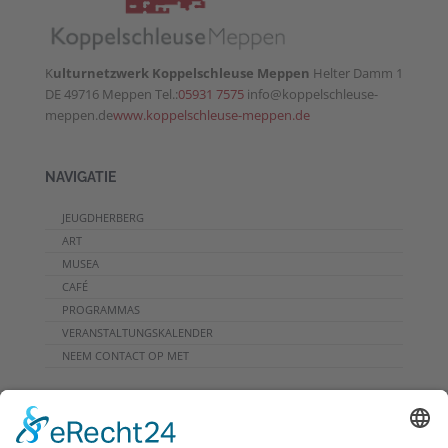
K
ulturnetzwerk Koppelschleuse Meppen
Helter Damm 1
DE 49716 Meppen Tel.:
05931 7575
info@koppelschleuse-
meppen.de
www.koppelschleuse-meppen.de
NAVIGATIE
JEUGDHERBERG
ART
MUSEA
CAFÉ
PROGRAMMAS
VERANSTALTUNGSKALENDER
NEEM CONTACT OP MET
DOWNLOADS
PROGRAMMHEFT