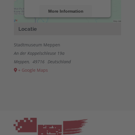
More Information
Accept
Locatie
powered by
Usercentrics Consent
Management Platform
&
eRecht24
Stadtmuseum Meppen
An der Koppelschleuse 19a
Meppen
,
49716
Deutschland
+ Google Maps