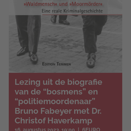
Lezing uit de biografie
van de “bosmens” en
“politiemoordenaar”
Bruno Fabeyer met Dr.
Christof Haverkamp
16. augustus 2023, 19:00
|
6EURO