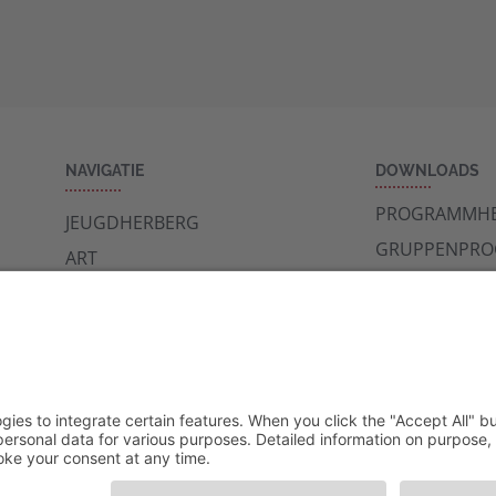
NAVIGATIE
DOWNLOADS
PROGRAMMHE
JEUGDHERBERG
GRUPPENPR
ART
NIEUWSBRIEF
MUSEA
RONDREIS
CAFÉ
ARCHIEF
PROGRAMMAS
VERANSTALTUNGSKALENDER
NEEM CONTACT OP MET