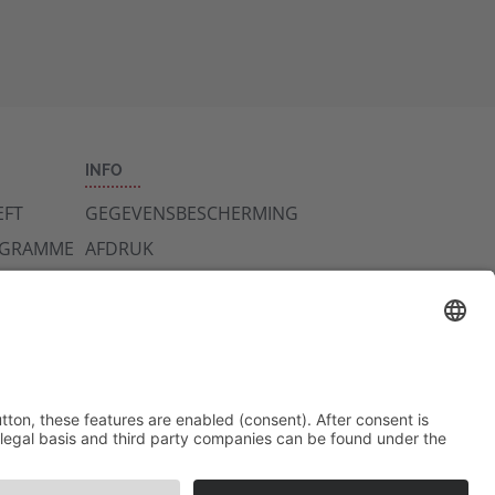
INFO
FT
GEGEVENSBESCHERMING
OGRAMME
AFDRUK
NEEM CONTACT
OP MET