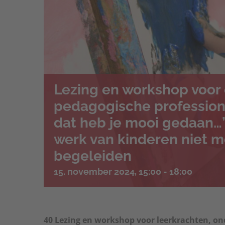
Lezing en workshop voor
pedagogische profession
dat heb je mooi gedaan…”
werk van kinderen niet m
begeleiden
15. november 2024, 15:00
-
18:00
40 Lezing en workshop voor leerkrachten, on