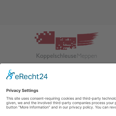
K
ulturnetzwerk Koppelschleuse Meppen
Helter
Damm 1 DE 49716 Meppen Tel.:
05931
7575
info@koppelschleuse-meppen.de
www.koppelschleuse-meppen.de