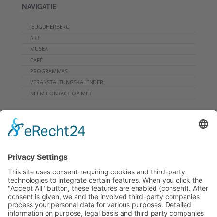
NAVIGATIE
JEUGDHERBERG
ART
MUSEA
CAFÉ
PROGRAMMAS
VERANSTALTUNGSKALENDER
NEEM CONTACT OP MET
DOWNLOADS
PROGRAMMHEFT
GRUPPENPROGRAMME
NIEUWSBRIEF
RONDREIS
ARCHIEF
INFO