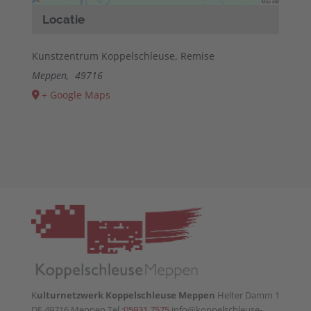
Accept
Locatie
powered by
Usercentrics Consent
Management Platform
&
eRecht24
Kunstzentrum Koppelschleuse, Remise
Meppen
,
49716
+ Google Maps
K
ulturnetzwerk Koppelschleuse Meppen
Helter Damm 1
DE 49716 Meppen Tel.:
05931 7575
info@koppelschleuse-