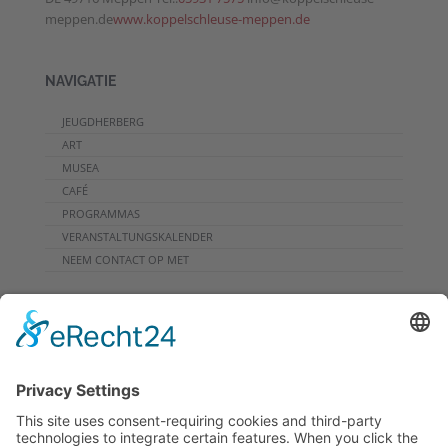
meppen.de
www.koppelschleuse-meppen.de
NAVIGATIE
JEUGDHERBERG
ART
MUSEA
CAFÉ
PROGRAMMAS
VERANSTALTUNGSKALENDER
NEEM CONTACT OP MET
DOWNLOADS
PROGRAMMHEFT
GRUPPENPROGRAMME
NIEUWSBRIEF
RONDREIS