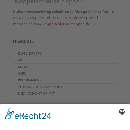
K
ulturnetzwerk Koppelschleuse Meppen
Helter Damm 1
DE 49716 Meppen Tel.:
05931 7575
info@koppelschleuse-
meppen.de
www.koppelschleuse-meppen.de
NAVIGATIE
JEUGDHERBERG
ART
MUSEA
CAFÉ
PROGRAMMAS
VERANSTALTUNGSKALENDER
NEEM CONTACT OP MET
DOWNLOADS
PROGRAMMHEFT
GRUPPENPROGRAMME